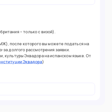
британия – только с визой).
ПМЖ), после которого вы можете податься на
з-за долгого рассмотрения заявки.
и, культуры Эквадора на испанском языке. От
онституции Эквадора
)