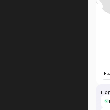
На
Под