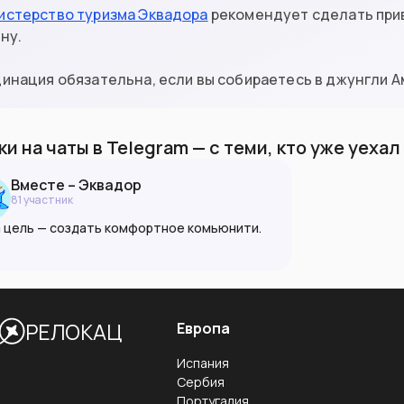
истерство туризма Эквадора
рекомендует сделать приви
ну.
инация обязательна, если вы собираетесь в джунгли А
и на чаты в Telegram — с теми, кто уже уеха
Вместе – Эквадор
81
участник
 цель — создать комфортное комьюнити.
офобия запрещена в любой форме.
луйста, руководствуйтесь принципами
моуважния, доброжелательности и
мности.
РЕЛОКАЦ
Европа
este.info
Испания
Сербия
Португалия