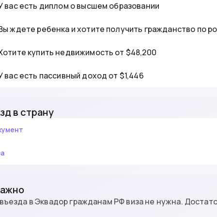
У вас есть диплом о высшем образовании
Вы ждете ребенка и хотите получить гражданство по 
Хотите купить недвижимость от $48,200
У вас есть пассивный доход от $1,446
зд в страну
кумент
за
Важно
въезда в Эквадор гражданам РФ виза не нужна. Достат