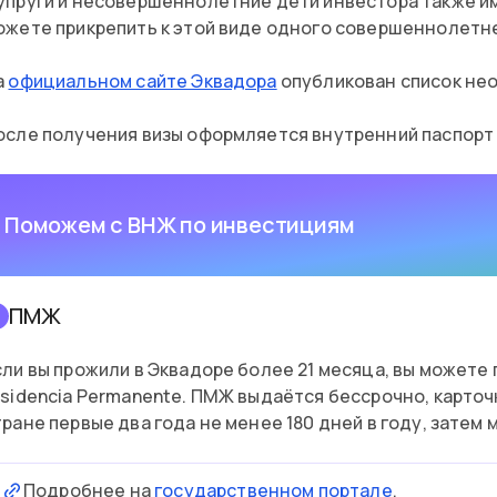
упруги и несовершеннолетние дети инвестора также име
ожете прикрепить к этой виде одного совершеннолетне
а
официальном сайте Эквадора
опубликован список не
осле получения визы оформляется внутренний паспорт 
Поможем с ВНЖ по инвестициям
ПМЖ
2
сли вы прожили в Эквадоре более 21 месяца, вы можете
esidencia Permanente. ПМЖ выдаётся бессрочно, карточк
тране первые два года не менее 180 дней в году, затем 
Подробнее на
государственном портале
.