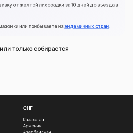
вку от желтой лихорадки за 10 дней до въезда в
мазонки или прибываете из
эндемичных стран
.
л или только собирается
СНГ
Казахстан
Армения
Азербайджан