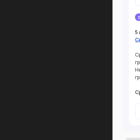
5
С
С
г
Н
г
С