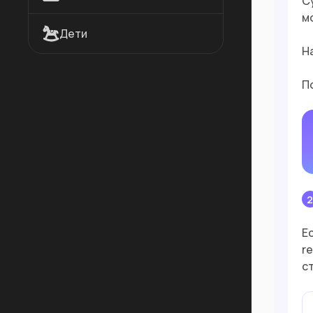
С
м
Дети
Н
П
Е
r
с