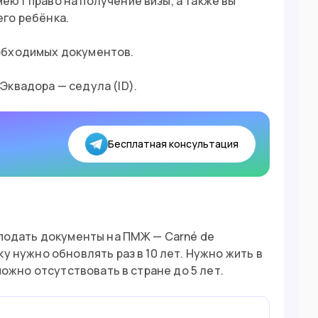
ют право на получение визы, а также вы
го ребёнка.
обходимых документов.
Эквадора — седула (ID).
Бесплатная консультация
 подать документы на ПМЖ — Carné de
у нужно обновлять раз в 10 лет. Нужно жить в
можно отсутствовать в стране до 5 лет.