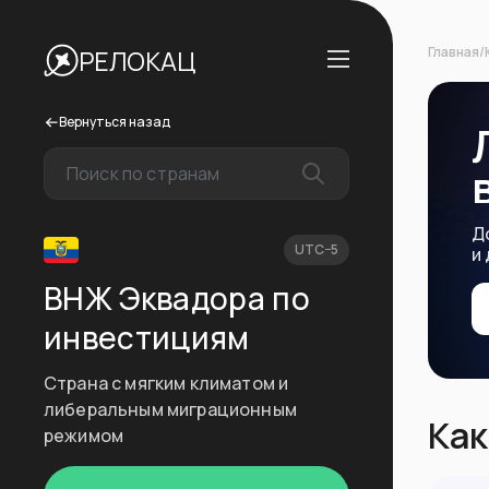
Главная
/
РЕЛОКАЦ
Вернуться назад
Д
UTC−5
и
ВНЖ Эквадора по
инвестициям
Страна с мягким климатом и
либеральным миграционным
Как
режимом