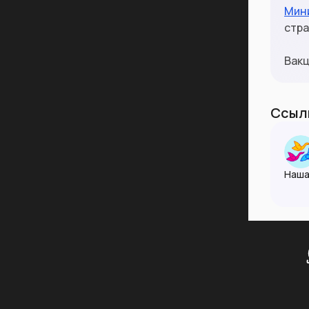
Мин
стра
Вакц
Ссылк
Наша
Ксен
Пожа
взаи
разу
🌐 vm