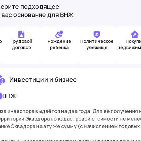
ерите подходящее
 вас основание для ВНЖ
о
Трудовой
Рождение
Политическое
Покуп
договор
ребенка
убежище
недвижим
Инвестиции и бизнес
ВНЖ
иза инвестора выдаётся на два года. Для её получени
ерритории Эквадора по кадастровой стоимости не менее
анке Эквадора на эту же сумму (с начислением годовых 