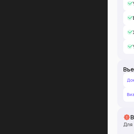
Въе
До
Ви
Для 