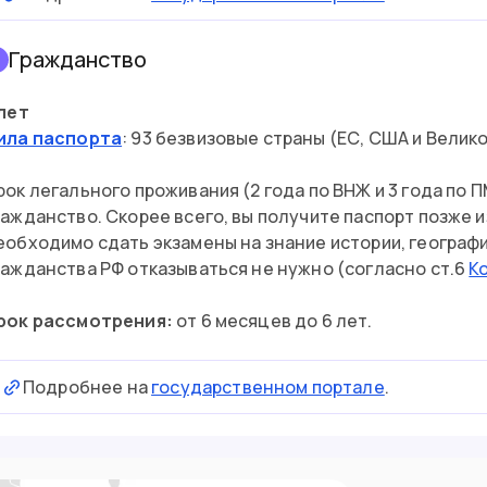
Гражданство
3
 лет
ила паспорта
: 93 безвизовые страны (ЕС, США и Велико
рок легального проживания (2 года по ВНЖ и 3 года по 
ражданство. Скорее всего, вы получите паспорт позже и
еобходимо сдать экзамены на знание истории, географи
ражданства РФ отказываться не нужно (согласно ст.6
К
рок рассмотрения:
от 6 месяцев до 6 лет.
Подробнее на
государственном портале
.