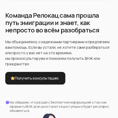
России с такими паспортами находятся в
стране нелегально.
Команда Релокац сама прошла
Подойдет вам если
путь эмиграции и знает, как
непросто во всём разобраться
Вы политический активист и боитесь
преследования
Мы объединились с надежными партнерами и предлагаем
У вас есть родственники в Чехии
вам помощь. Если вы устали, не хотите сами разбираться
или просто у вас нет на это времени,
мы проконсультируем и поможем получить ВНЖ или
Вы студент из Беларуси
гражданство
Въезд в страну
Получить консультацию
Загранпаспорт
Документ
Нужна виза
Виза
Мы обещаем, что раздел с бесплатной информацией о том, как
оформить ВНЖ, всегда останется доступным и будет регулярно
обновляться.