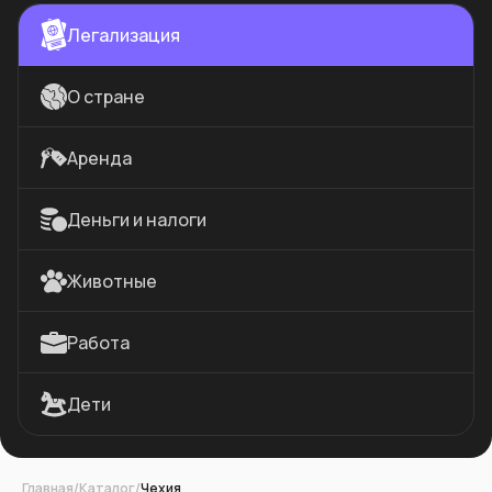
Легализация
О стране
Аренда
Деньги и налоги
Животные
Работа
Дети
Главная
/
Каталог
/
Чехия