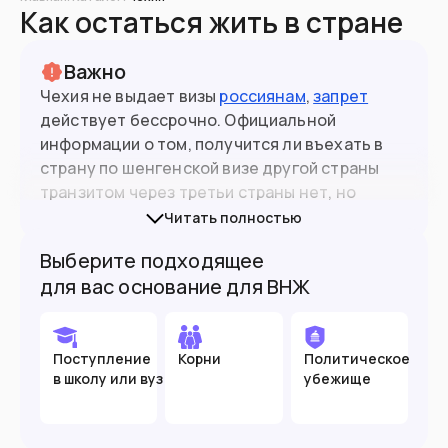
Как остаться жить в стране
Важно
Чехия не выдает визы
россиянам
,
запрет
действует бессрочно. Официальной
информации о том, получится ли въехать в
страну по шенгенской визе другой страны
транзитом через третьи страны нет, но
некоторые путешественники делятся тем,
Читать полностью
что им удавалось въезжать в страну с ВНЖ
Выберите подходящее
других европейских стран.
для вас основание для ВНЖ
С октября 2024 года при въезде в Чехию
нужно иметь только биометрический (10-
летний) паспорт.
Поступление
Корни
Политическое
в школу или вуз
убежище
Чехия
запретила
въезд россиянам без
биометрических паспортов. Теперь граждане
10.5
млн
Население