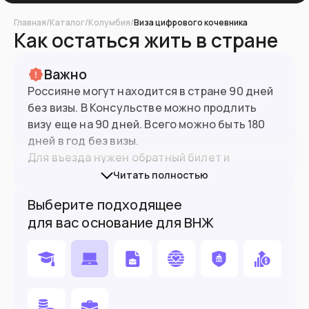
Главная
/
Каталог
/
Колумбия
/
Виза цифрового кочевника
Как остаться жить в стране
Важно
Россияне могут находится в стране 90 дней
без визы. В Консульстве можно продлить
визу еще на 90 дней. Всего можно быть 180
дней в год без визы.
Для въезда нужен обратный билет и
заполненная анкета CheckMig. Заполняется
Читать полностью
51.5
млн
Население
онлайн на сайте
или дадут заполнить
Выберите подходящее
бумажную версию в самолете.
для вас основание для ВНЖ
Подойдет вам если
Готовы пожить здесь полгода без ВНЖ
Вы работаете удаленно