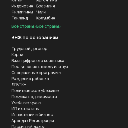
Индонезия
Бразилия
Филиппины
Чили
Таиланд
Колумбия
Все страны
Все страны
ВНЖ по основаниям
Трудовой договор
Корни
Виза цифрового кочевника
Поступление в школу или вуз
Специальные программы
Рождение ребенка
ЛГБТК+
Политическое убежище
Покупка недвижимости
Учебные курсы
ИП и стартапы
Инвестиции и бизнес
Аренда / Регистрация
Пассивный доход