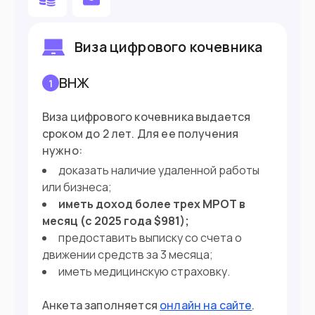
Готовы вложить в страну $33,000
Виза цифрового кочевника
Хотите учить испанский на курсах
ВНЖ
1
Въезд в страну
Виза цифрового кочевника выдается
Загранпаспорт
Документ
сроком до 2 лет. Для ее получения
нужно:
90 дней без визы
Виза
доказать наличие удаленной работы
или бизнеса;
иметь доход более трех МРОТ в
месяц (с 2025 года $981);
предоставить выписку со счета о
движении средств за 3 месяца;
иметь медицинскую страховку.
Анкета заполняется
онлайн на сайте
.