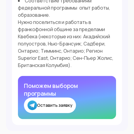
Соответствие требованиям
федеральной программы: опыт работы,
образование.
Нужно поселиться и работать в
франкофонной общине за пределами
Квебека (некоторые из них: Акадийский
полуостров, Нью-Брансуик; Садбери,
Онтарио; Тимминс, Онтарио; Регион
Superior East, Онтарио; Сен-Пьер Жолис,
Британская Колумбия).
Поможем выбором
программы
Оставить заявку