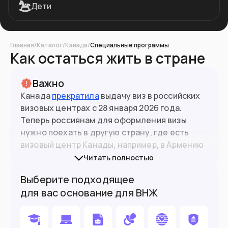
Дети
Главная
/
Каталог
/
Канада
/
Специальные программы
Как остаться жить в стране
Важно
Канада
прекратила
выдачу виз в российских
визовых центрах c 28 января 2026 года.
Теперь россиянам для оформления визы
нужно поехать в другую страну, где есть
41.6
млн
Население
визовый центр Канады, например, в Армению
или Казахстан.
Читать полностью
Подойдет вам если
Выберите подходящее
для вас основание для ВНЖ
Готовы сдавать языковой тест
Можете ждать релокации долго