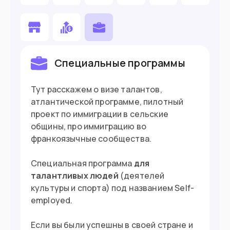
Хотите поступить в вуз
У вас есть профессия, которая
востребована в Канаде
Специальные программы
Вы талантливы: творческий человек или
спортсмен
Тут расскажем о визе талантов,
атлантической программе, пилотный
проект по иммиграции в сельские
Въезд в страну
общины, про иммиграцию во
франкоязычные сообщества.
Загранпаспорт
Документ
Специальная программа
для
Нужна виза
Виза
талантливых людей
(деятелей
культуры и спорта) под названием Self-
employed.
Если вы были успешны в своей стране и