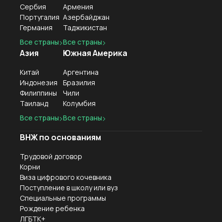
Сербия
Армения
Португалия
Азербайджан
Германия
Таджикистан
Все страны
Все страны
Азия
Южная Америка
Китай
Аргентина
Индонезия
Бразилия
Филиппины
Чили
Таиланд
Колумбия
Все страны
Все страны
ВНЖ по основаниям
Трудовой договор
Корни
Виза цифрового кочевника
Поступление в школу или вуз
Специальные программы
Рождение ребенка
ЛГБТК+