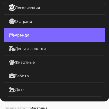
Легализация
О стране
Аренда
Деньги и налоги
Животные
Работа
Дети
Главная
/
Каталог
/
Австралия