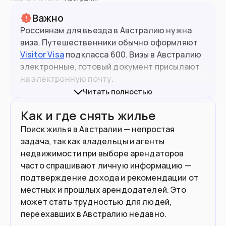
Важно
Россиянам для въезда в Австралию нужна
виза. Путешественники обычно оформляют
Visitor Visa
подкласса 600. Визы в Австралию
электронные, готовый документ присылают
на электронную почту.
Читать полностью
Заявление на любую визу Австралии подают
27.2
млн
Население
Как и где снять жилье
через
иммиграционный департамент
Австралии
.
Поиск жилья в Австралии — непростая
задача, так как владельцы и агенты
Подойдет вам если
недвижимости при выборе арендаторов
часто спрашивают личную информацию —
Вы нашли работу в Австралии
подтверждение дохода и рекомендации от
местных и прошлых арендодателей. Это
Хотите поступить в вуз
может стать трудностью для людей,
Готовы открыть свой бизнес
переехавших в Австралию недавно.