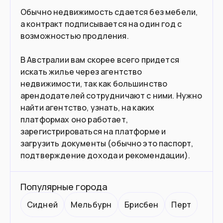
Вы высококвалифицированный
Обычно недвижимость сдается без мебели,
специалист
а контракт подписывается на один год с
возможностью продления.
Въезд в страну
В Австралии вам скорее всего придется
искать жилье через агентство
Загранпаспорт
Документ
недвижимости, так как большинство
арендодателей сотрудничают с ними. Нужно
Нужна виза
Виза
найти агентство, узнать, на каких
платформах оно работает,
зарегистрироваться на платформе и
загрузить документы (обычно это паспорт,
подтверждение дохода и рекомендации).
Популярные города
Сидней
Мельбурн
Брисбен
Перт