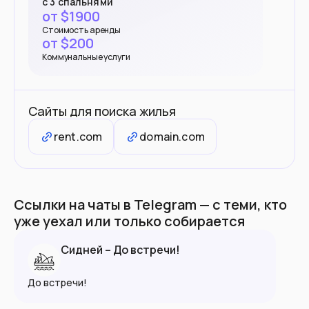
с 3 спальнями
от $
1900
Стоимость аренды
от $
200
Коммунальные услуги
Сайты для поиска жилья
rent.com
domain.com
Ссылки на чаты в Telegram — с теми, кто
уже уехал или только собирается
Сидней – До встречи!
До встречи!