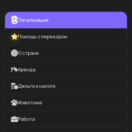
Легализация
Помощь с переездом
О стране
Аренда
Деньги и налоги
Животные
Работа