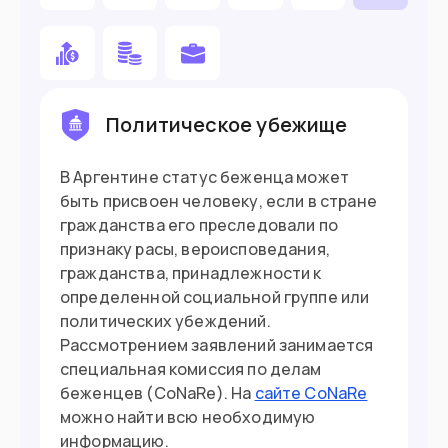
Хотите поступить в вуз
У вас есть пассивный доход от $1,400 в
месяц
Вы ждете ребенка и хотите получить
Политическое убежище
гражданство по рождению
В Аргентине статус беженца может
быть присвоен человеку, если в стране
Въезд в страну
гражданства его преследовали по
Загранпаспорт
Документ
признаку расы, вероисповедания,
гражданства, принадлежности к
90 дней без визы из 180
Виза
определенной социальной группе или
политических убеждений.
Рассмотрением заявлений занимается
специальная комиссия по делам
беженцев (CoNaRe). На
сайте CoNaRe
можно найти всю необходимую
информацию.