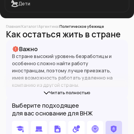
Дети
Главная
/
Каталог
/
Аргентина
/
Политическое убежище
Как остаться жить в стране
Важно
В стране высокий уровень безработицы и
особенно сложно найти работу
иностранцам, поэтому лучше приезжать,
46
млн
Население
имея возможность работать удаленно на
компанию из другой страны.
Читать полностью
Подойдет вам если
Выберите подходящее
Вы работаете удаленно
для вас основание для ВНЖ
Вы нашли работу в Аргентине