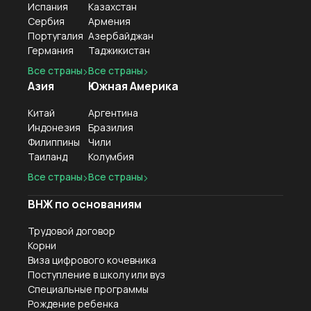
Испания
Казахстан
Сербия
Армения
Португалия
Азербайджан
Германия
Таджикистан
Все страны
Все страны
Азия
Южная Америка
Китай
Аргентина
Индонезия
Бразилия
Филиппины
Чили
Таиланд
Колумбия
Все страны
Все страны
ВНЖ по основаниям
Трудовой договор
Корни
Виза цифрового кочевника
Поступление в школу или вуз
Специальные программы
Рождение ребенка