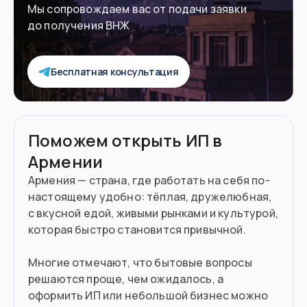
Мы сопровождаем вас от подачи заявки
Ищете легкую легализацию по аренде
до получения ВНЖ
Вы работаете удаленно
Бесплатная консультация
Хотите поступить в вуз
Въезд в страну
Поможем открыть ИП в
Паспорт РФ
Армении
Документ
Армения — страна, где работать на себя по-
180 дней без визы
Виза
настоящему удобно: тёплая, дружелюбная,
с вкусной едой, живыми рынками и культурой,
которая быстро становится привычной.
Многие отмечают, что бытовые вопросы
решаются проще, чем ожидалось, а
оформить ИП или небольшой бизнес можно